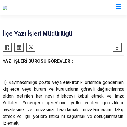
Hatay
İlçe Yazı İşleri Müdürlügü
Altınözü
Reyhanlı
Belen
Samandağ
YAZI İŞLERİ BÜROSU GÖREVLERİ:
Dörtyol
Yayladağı
Erzin
Payas
Hassa
Arsuz
1) Kaymakamlığa posta veya elektronik ortamda gönderilen;
İskenderun
Antakya
kişilerce veya kurum ve kuruluşların görevli dağıtıcılarınca
elden getirilen her nevi dilekçeyi kabul etmek ve İmza
Kırıkhan
Defne
Yetkileri Yönergesi gereğince yetki verilen görevlilerin
Kumlu
havalesine ve imzasına hazırlamak, imzalanmasını takip
etmek ve ilgili yerlere intikalini sağlamak ve sonuçlanmasını
izlemek,