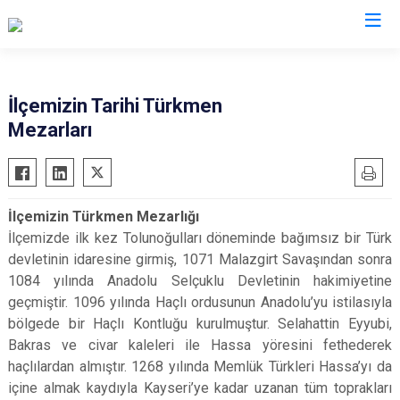
Hatay
İlçemizin Tarihi Türkmen
Mezarları
Altınözü
Reyhanlı
Belen
Samandağ
Dörtyol
Yayladağı
İlçemizin Türkmen Mezarlığı
Erzin
Payas
İlçemizde ilk kez Tolunoğulları döneminde bağımsız bir Türk
Hassa
Arsuz
devletinin idaresine girmiş, 1071 Malazgirt Savaşından sonra
İskenderun
Antakya
1084 yılında Anadolu Selçuklu Devletinin hakimiyetine
geçmiştir. 1096 yılında Haçlı ordusunun Anadolu’yu istilasıyla
Kırıkhan
Defne
bölgede bir Haçlı Kontluğu kurulmuştur. Selahattin Eyyubi,
Kumlu
Bakras ve civar kaleleri ile Hassa yöresini fethederek
haçlılardan almıştır. 1268 yılında Memlük Türkleri Hassa’yı da
içine almak kaydıyla Kayseri’ye kadar uzanan tüm toprakları