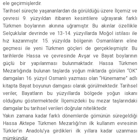
ele geçirmişlerdir.
Tarihsel süreçte yaşananlardan da görüldüğü üzere İlçemiz ve
çevresi 9. yüzyıldan itibaren kesintilere uğrayarak farklı
Türkmen boylarının akınına uğramıştır. Bu akınlar özellikle
Selçuklular devrinde ve 13-14. yüzyıllarda Moğol istilası ile
hız kazanmıştır. 15. yüzyılda bölgenin Osmanlıların eline
geçmesi ile yeni Türkmen göçleri de gerçekleşmiştir. Bu
tarihlerde Hassa ve çevresinde Avşar ve Bayat boylarının
güçlü bir yapılanması bulunmaktadır. Hassa Türkmen
Mezarlığında bulunan taşlarda yoğun miktarda görülen “OK”
damgaları 16. yüzyıl Osmanlı yazması olan “Hünername” adlı
kitapta Bayat boyunun damgası olarak görülmektedir. Tarihsel
veriler, Bayatların bu yüzyıllarda bölgede yoğun iskanı
olduğunu göstermektedir. İlçemizdeki bu mezar taşlarındaki
damgalar bu tarihsel verileri doğrular niteliktedir.
Yakın zamana kadar farklı dönemlerde gömünün süregeldiği
Hassa Aktepe Türkmen Mezarlığı’nın ilk kullanım evresinin
Türkler’in Anadolu’ya girdikleri ilk yıllara kadar uzanması
mümkündür.