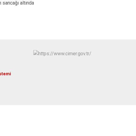
 sancağı altında
Antakya
Defne
istemi