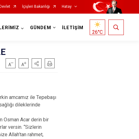
Devlet
İçişleri Bakanlığı
Hatay
LERİMİZ
GÜNDEM
İLETİŞİM
26
°C
LE
Reyhanlı
kin amcamız ile Tepebaşı
Samandağ
ağlığı dileklerinde
Yayladağı
 Osman Acar derin bir
Payas
ar versin. “Sizlerin
Arsuz
ize Allah’tan rahmet,