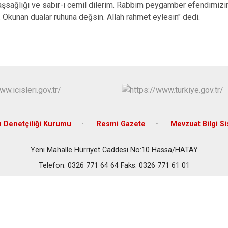
aşsağlığı ve sabır-ı cemil dilerim. Rabbim peygamber efendimizin
İskenderun
. Okunan dualar ruhuna değsin. Allah rahmet eylesin" dedi.
Kırıkhan
Kumlu
 Denetçiliği Kurumu
Resmi Gazete
Mevzuat Bilgi S
Yeni Mahalle Hürriyet Caddesi No:10 Hassa/HATAY
Telefon: 0326 771 64 64 Faks: 0326 771 61 01