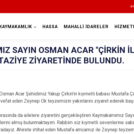
e-
KAYMAKAMLIK
HASSA
MAHALLİ İDARELER
HİZMET
Hatay
Z SAYIN OSMAN ACAR "ÇİRKİN İ
 TAZİYE ZİYARETİNDE BULUNDU.
Altınözü
 Acar Şehidimiz Yakup Çirkin'in kıymetli babası Mustafa Çir
Belen
vefat eden Zeynep Ok teyzemizin yakınlarını ziyaret ederek başs
Dörtyol
nda da ailelere ziyaretini gerçekleştiren Kaymakamımız Sayın
Erzin
lerini almış bulunmaktayım. Rabbim siz kıymetli sevenlerine sabırl
Hassa
uradayız. Ahirete irtihal eden Mustafa amcamız ile Zeynep teyzem